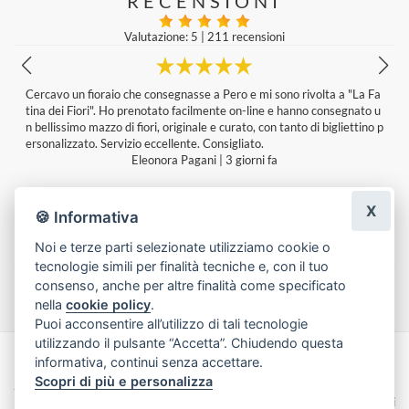
RECENSIONI
Valutazione: 5
|
211 recensioni
Da tempo mi appoggio alla Fatina dei Fiori. Sempre una garanzia. Co
mposizioni bellissime, particolari e uniche. Disponibilità nell’ esaudire
p
le proprie esigenze. Complimenti!
Patrizia Milan
|
Ultima modifica: una settimana fa
X
🍪 Informativa
Noi e terze parti selezionate utilizziamo cookie o
tecnologie simili per finalità tecniche e, con il tuo
Lascia una recensione
consenso, anche per altre finalità come specificato
nella
cookie policy
.
Puoi acconsentire all’utilizzo di tali tecnologie
utilizzando il pulsante “Accetta”. Chiudendo questa
informativa, continui senza accettare.
Made with
by
Infoser.it
-
Realizzazione Siti ecommerce per Fioristi
- ©
Scopri di più e personalizza
2026
Privacy Policy
Cookie Policy
Termini e Condizioni