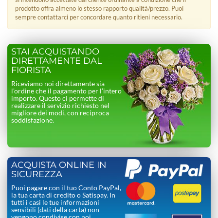
prodotto offra almeno lo stesso rapporto qualità/prezzo. Puoi
sempre contattarci per concordare quanto ritieni necessario.
STAI ACQUISTANDO
DIRETTAMENTE DAL
FIORISTA
Riceviamo noi direttamente sia
l’ordine che il pagamento per l’intero
importo. Questo ci permette di
realizzare il servizio richiesto nel
migliore dei modi, con reciproca
soddisfazione.
ACQUISTA ONLINE IN
SICUREZZA
Puoi pagare con il tuo Conto PayPal,
la tua carta di credito o Satispay. In
tutti i casi le tue informazioni
sensibili (dati della carta) non
vengono condivise con noi.