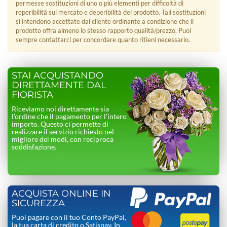
permesse sostituzioni di uno o più elementi per difficoltà di
reperibilità sul mercato e deperibilità del prodotto. Tali sostituzioni
si intendono accettate dal cliente ordinante a condizione che il
prodotto offra almeno lo stesso rapporto qualità/prezzo. Puoi
sempre contattarci per concordare quanto ritieni necessario.
STAI ACQUISTANDO
DIRETTAMENTE DAL
FIORISTA
Riceviamo noi direttamente sia
l’ordine che il pagamento per l’intero
importo. Questo ci permette di
realizzare il servizio richiesto nel
migliore dei modi, con reciproca
soddisfazione.
ACQUISTA ONLINE IN
SICUREZZA
Puoi pagare con il tuo Conto PayPal,
la tua carta di credito o Satispay. In