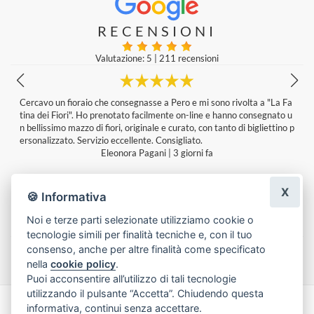
RECENSIONI
Valutazione: 5
|
211 recensioni
Da tempo mi appoggio alla Fatina dei Fiori. Sempre una garanzia. Co
mposizioni bellissime, particolari e uniche. Disponibilità nell’ esaudire
p
le proprie esigenze. Complimenti!
Patrizia Milan
|
Ultima modifica: una settimana fa
X
🍪 Informativa
Noi e terze parti selezionate utilizziamo cookie o
tecnologie simili per finalità tecniche e, con il tuo
Lascia una recensione
consenso, anche per altre finalità come specificato
nella
cookie policy
.
Puoi acconsentire all’utilizzo di tali tecnologie
utilizzando il pulsante “Accetta”. Chiudendo questa
informativa, continui senza accettare.
Made with
by
Infoser.it
-
Realizzazione Siti ecommerce per Fioristi
- ©