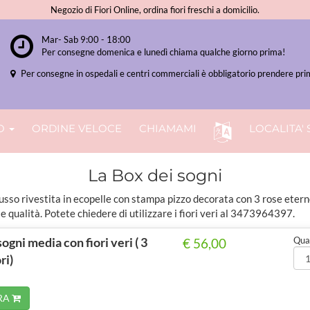
Negozio di Fiori Online, ordina fiori freschi a domicilio.
Mar- Sab 9:00 - 18:00
Per consegne domenica e lunedì chiama qualche giorno prima!
Per consegne in ospedali e centri commerciali è obbligatorio prendere prim
O
ORDINE VELOCE
CHIAMAMI
LOCALITA' 
La Box dei sogni
usso rivestita in ecopelle con stampa pizzo decorata con 3 rose etern
e qualità. Potete chiedere di utilizzare i fiori veri al 3473964397.
sogni media con fiori veri ( 3
Quan
€ 56,00
ri)
RA