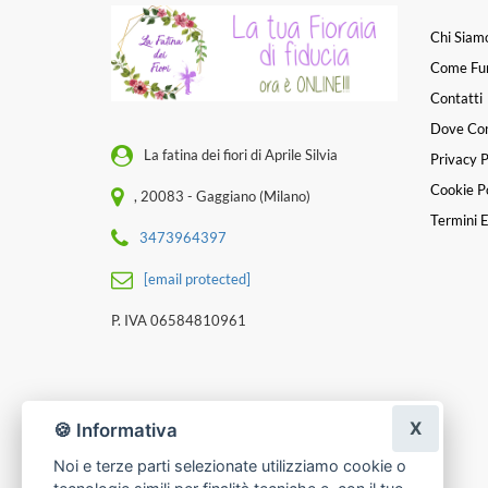
Chi Siam
Come Fu
Contatti
Dove Co
La fatina dei fiori di Aprile Silvia
Privacy P
Cookie Po
, 20083 - Gaggiano (Milano)
Termini E
3473964397
[email protected]
P. IVA 06584810961
X
🍪 Informativa
Noi e terze parti selezionate utilizziamo cookie o