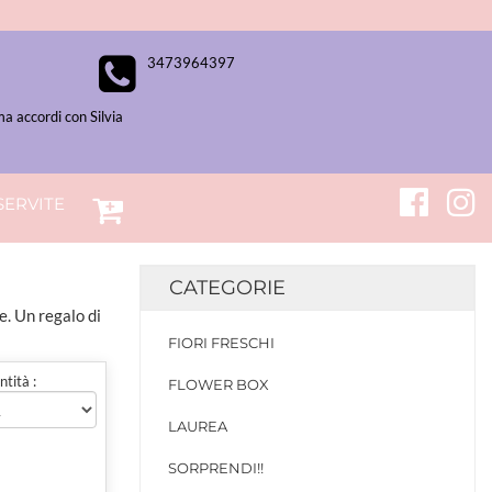
3473964397
a accordi con Silvia
SERVITE
CATEGORIE
e. Un regalo di
FIORI FRESCHI
tità :
FLOWER BOX
LAUREA
SORPRENDI!!