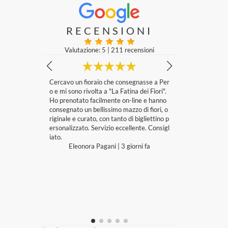
RECENSIONI
Valutazione: 5
|
211 recensioni
 fioraio che consegnasse a Per
Da tempo mi appoggio alla Fatina dei Fior
 rivolta a "La Fatina dei Fiori".
i. Sempre una garanzia. Composizioni belli
to facilmente on-line e hanno
ssime, particolari e uniche. Disponibilità n
 un bellissimo mazzo di fiori, o
ell’ esaudire le proprie esigenze. Complim
curato, con tanto di bigliettino p
enti!
ato. Servizio eccellente. Consigl
Patrizia Milan
|
Ultima modifica: una
settimana fa
onora Pagani
|
3 giorni fa