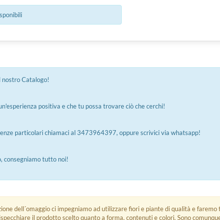
sponibili
 nostro Catalogo!
n'esperienza positiva e che tu possa trovare ciò che cerchi!
genze particolari chiamaci al 3473964397, oppure scrivici via whatsapp!
co, consegniamo tutto noi!
zione dell´omaggio ci impegniamo ad utilizzare fiori e piante di qualità e faremo t
rispecchiare il prodotto scelto quanto a forma, contenuti e colori. Sono comunq