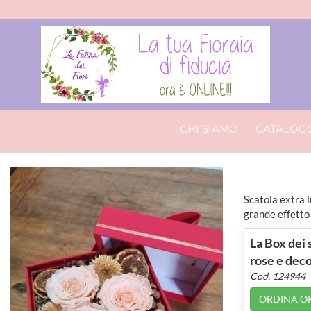
CHI SIAMO
CATALOG
Scatola extra l
grande effetto 
La Box dei 
rose e deco
Cod. 124944
ORDINA O