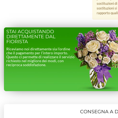
sostituzioni di
sostituzioni s
rapporto quali
STAI ACQUISTANDO
DIRETTAMENTE DAL
FIORISTA
Riceviamo noi direttamente sia l’ordine
che il pagamento per l’intero importo.
Questo ci permette di realizzare il servizio
richiesto nel migliore dei modi, con
reciproca soddisfazione.
CONSEGNA A DO