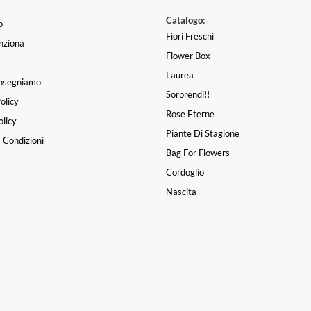
Catalogo:
o
Fiori Freschi
nziona
Flower Box
Laurea
nsegniamo
Sorprendi!!
olicy
Molto gentili (sia nel pre sia nel post vend
Cercavo un
Rose Eterne
licy
ita) e puntuali. Mazzo di fiori bellissimo. G
o e mi sono
Piante Di Stagione
razie mille
Ho prenota
 Condizioni
giulia mignemi
|
una settimana fa
consegnato
Bag For Flowers
riginale e 
Cordoglio
ersonalizz
iato.
Nascita
Ele